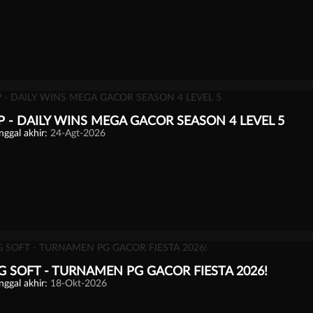
P - DAILY WINS MEGA GACOR SEASON 4 LEVEL 5
nggal akhir:
24-Agt-2026
G SOFT - TURNAMEN PG GACOR FIESTA 2026!
nggal akhir:
18-Okt-2026