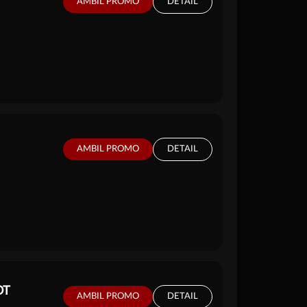
AMBIL PROMO
DETAIL
AMBIL PROMO
DETAIL
OT
AMBIL PROMO
DETAIL