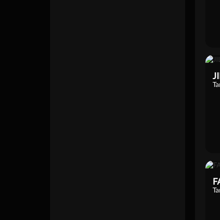
J
Ta
F
Ta