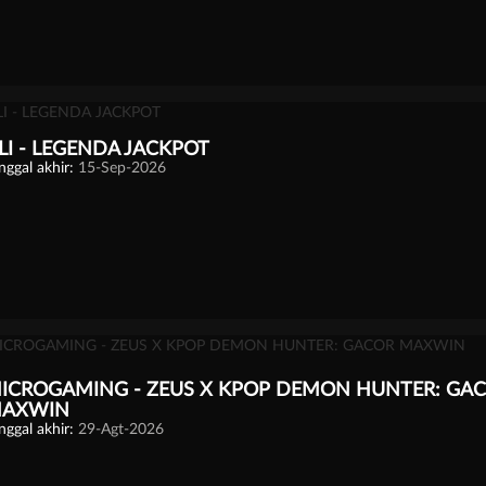
ILI - LEGENDA JACKPOT
nggal akhir:
15-Sep-2026
ICROGAMING - ZEUS X KPOP DEMON HUNTER: GA
AXWIN
nggal akhir:
29-Agt-2026