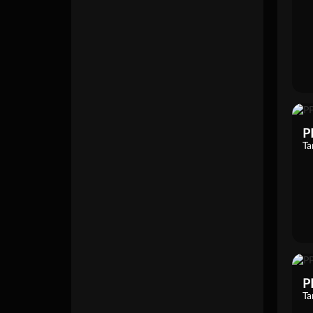
P
Ta
P
Ta