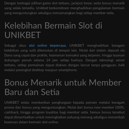
Dengan berbagai pilihan game slot terbaru, jackpot besar, serta bonus menarik
yang selalu tersedia, Unikbet berkomitmen menghadirkan pengalaman bermain
yang menguntungkan sekaligus menyenangkan bagi setiap member setia.
Kelebihan Bermain Slot di
UNIKBET
Sebagai situs
slot online terpercaya
, UNIKBET menghadirkan beragam
kelebihan yang sulit ditemukan di tempat lain. Mulai dari sistem deposit via
Dana yang cepat dan praktis, keamanan transaksi yang terjamin, hingga layanan
dukungan penuh selama 24 jam setiap harinya. Dengan teknologi server
terbaru, setiap permainan dapat diakses dengan lancar tanpa gangguan, baik
melalui perangkat desktop maupun smartphone.
Bonus Menarik untuk Member
Baru dan Setia
UNIKBET selalu memberikan penghargaan kepada pemain melalui beragam
promo dan bonus yang menguntungkan. Mulai dari bonus new member 100%,
cashback, hingga program loyalitas bagi member setia. Semua bonus tersebut
dapat dimanfaatkan untuk meningkatkan peluang menang sekaligus menambah
keseruan dalam bermain slot online.