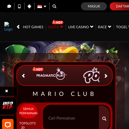
MASUK
DAFTA
IDR
12,673,649,
HOT GAMES
SLOTS
LIVE CASINO
RACE
TOGEL
✖
MARIO CLUB
SEMUA
PERMAINAN
TOP
SLOTS
20