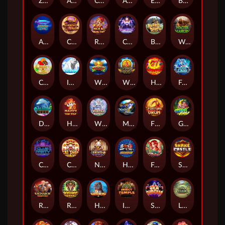
ZHAO CAI TONG ZHI
ARCHER
CUTE TIGER
Alice Wonderland
Excalibur Legend
BOBA BOBA
AROWANAS LUCK
Chinese Fair
RICH AND WEALTHY
Celestial Goddess
BONUS BEAR
WATER MARGIN
CANDY CRUSH
ICELAND
WORLD CUP FRENZY
Wings of God
HELL HOT 100
Frozen Joker
DOLPHIN REEF
HAPPY NEW YEAR
Winter Magic
Magic Wheel
FORTUNE DRUM
GREEN GOLD
Club Party
Cai Shen Do
Neko The Fortune Cat
HIGHWAY KING
Fairy of Riches
Snake Castle
RAGNAROK FIRE STORM
Rising Maya
House of Dog
Insect Temple
Sea Circus
Little Farm