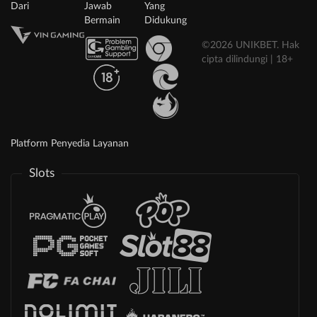
Dari
Jawab
Yang
Bermain
Didukung
©2026 UNIKBET. Hak
cipta dilindungi | 18+
Platform Penyedia Layanan
Slots