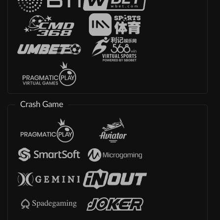
Crash Game