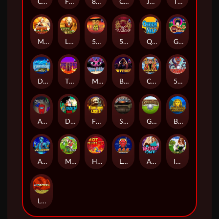
CRAZY 7
FUNKEY MONKEY
8 BALL SLOTS
CIRCUS
JIN QIAN WA
TRIPLE TWISTER
MIGHTY SPARTAN
LION KING
50 LIONS
50 DRAGONS
QUEEN OF THE NILE
GEISHA
DOLPHIN TREASURE
TIKI TORCH
MISS KITTY
BUFFALO
CHOY SUN DOA
5 DRAGONS
AMONG US
DRAGON BALL
FORTUNE LIONS
SILVER BULLET
GOLDEN TOUR
BOY KING
Aladdin Wishes
MARIO GOLF
HOT FRUITS 20
LONG LONG LONG
A NIGHT OUT
IRISH LUCK
LOTTO MADNESS