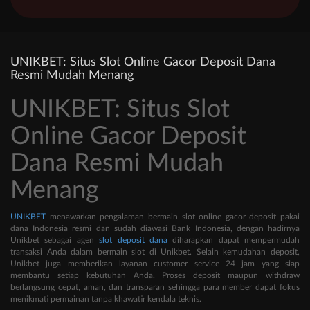
UNIKBET: Situs Slot Online Gacor Deposit Dana
Resmi Mudah Menang
UNIKBET: Situs Slot
Online Gacor Deposit
Dana Resmi Mudah
Menang
UNIKBET
menawarkan pengalaman bermain slot online gacor deposit pakai
dana Indonesia resmi dan sudah diawasi Bank Indonesia, dengan hadirnya
Unikbet sebagai agen
slot deposit dana
diharapkan dapat mempermudah
transaksi Anda dalam bermain slot di Unikbet. Selain kemudahan deposit,
Unikbet juga memberikan layanan customer service 24 jam yang siap
membantu setiap kebutuhan Anda. Proses deposit maupun withdraw
berlangsung cepat, aman, dan transparan sehingga para member dapat fokus
menikmati permainan tanpa khawatir kendala teknis.