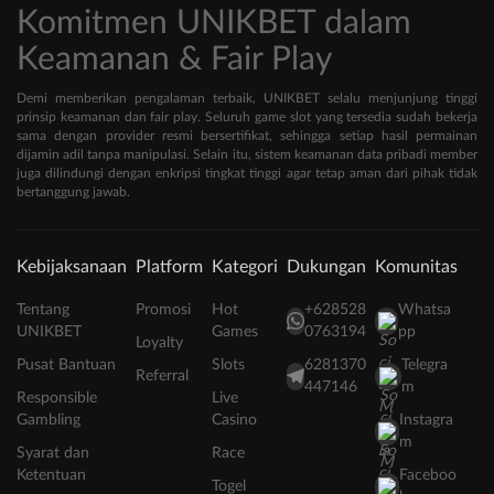
Komitmen UNIKBET dalam
Keamanan & Fair Play
Demi memberikan pengalaman terbaik, UNIKBET selalu menjunjung tinggi
prinsip keamanan dan fair play. Seluruh game slot yang tersedia sudah bekerja
sama dengan provider resmi bersertifikat, sehingga setiap hasil permainan
dijamin adil tanpa manipulasi. Selain itu, sistem keamanan data pribadi member
juga dilindungi dengan enkripsi tingkat tinggi agar tetap aman dari pihak tidak
bertanggung jawab.
Kebijaksanaan
Platform
Kategori
Dukungan
Komunitas
Tentang
Promosi
Hot
+628528
Whatsa
UNIKBET
Games
0763194
pp
Loyalty
Pusat Bantuan
Slots
6281370
Telegra
Referral
447146
m
Responsible
Live
Gambling
Casino
Instagra
m
Syarat dan
Race
Ketentuan
Faceboo
Togel