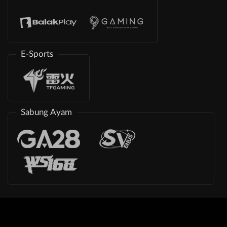
E-Sports
Sabung Ayam