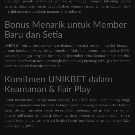
dukungan penuh selama 24 jam setiap harinya. Dengan teknologi server
terbaru, setiap permainan dapat diakses dengan lancar tanpa gangguan, baik
melalui perangkat desktop maupun smartphone.
Bonus Menarik untuk Member
Baru dan Setia
UNIKBET selalu memberikan penghargaan kepada pemain melalui beragam
promo dan bonus yang menguntungkan. Mulai dari bonus new member 100%,
cashback, hingga program loyalitas bagi member setia. Semua bonus tersebut
dapat dimanfaatkan untuk meningkatkan peluang menang sekaligus menambah
keseruan dalam bermain slot online.
Komitmen UNIKBET dalam
Keamanan & Fair Play
Demi memberikan pengalaman terbaik, UNIKBET selalu menjunjung tinggi
prinsip keamanan dan fair play. Seluruh game slot yang tersedia sudah bekerja
sama dengan provider resmi bersertifikat, sehingga setiap hasil permainan
dijamin adil tanpa manipulasi. Selain itu, sistem keamanan data pribadi member
juga dilindungi dengan enkripsi tingkat tinggi agar tetap aman dari pihak tidak
bertanggung jawab.