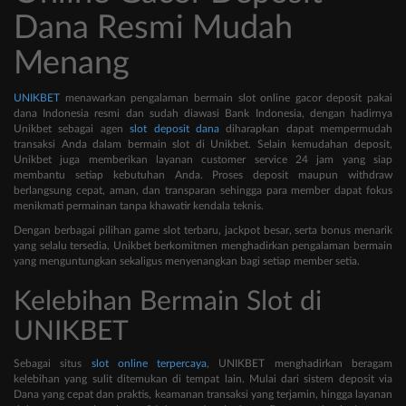
Dana Resmi Mudah
Menang
UNIKBET
menawarkan pengalaman bermain slot online gacor deposit pakai
dana Indonesia resmi dan sudah diawasi Bank Indonesia, dengan hadirnya
Unikbet sebagai agen
slot deposit dana
diharapkan dapat mempermudah
transaksi Anda dalam bermain slot di Unikbet. Selain kemudahan deposit,
Unikbet juga memberikan layanan customer service 24 jam yang siap
membantu setiap kebutuhan Anda. Proses deposit maupun withdraw
berlangsung cepat, aman, dan transparan sehingga para member dapat fokus
menikmati permainan tanpa khawatir kendala teknis.
Dengan berbagai pilihan game slot terbaru, jackpot besar, serta bonus menarik
yang selalu tersedia, Unikbet berkomitmen menghadirkan pengalaman bermain
yang menguntungkan sekaligus menyenangkan bagi setiap member setia.
Kelebihan Bermain Slot di
UNIKBET
Sebagai situs
slot online terpercaya
, UNIKBET menghadirkan beragam
kelebihan yang sulit ditemukan di tempat lain. Mulai dari sistem deposit via
Dana yang cepat dan praktis, keamanan transaksi yang terjamin, hingga layanan