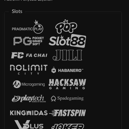
Slots