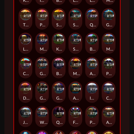
Kraken Queen
Into The Fay: Nixie
Bloodmoon Amazonia
Lucky Cat Slot4D
Lion Dance Slot4D
Macau Slot4D
RTP
86%
RTP
87%
RTP
87%
RTP
97%
RTP
81%
RTP
89%
Tiger Slot4D
Phoenix Slot4D
Slot4D
Shipwrecked Riches
Quantum Of Giza
Great Wall of Meta Dragon
RTP
88%
RTP
96%
RTP
80%
RTP
96%
RTP
94%
RTP
89%
Lucky Coins
Mahjong Style
Kingdom of Luck
Sanctum Of Savanah
Bonsai of the Riches
Mobox Olympia
RTP
97%
RTP
98%
RTP
95%
RTP
95%
RTP
89%
RTP
82%
Candy Bomb
Goal Rush
Black Pink (B.P.) in Metaverse
Mask of Truth Jumboways
Axie Universe
Panda Realm
RTP
96%
RTP
97%
RTP
92%
RTP
97%
RTP
97%
RTP
91%
Dragon FAFAFA
God's Gambit : Hades
God's Gambit Zeus
Apes Squad
Into the Fay: Snowie
Classic Diamond X5
RTP
98%
RTP
86%
RTP
97%
RTP
96%
RTP
87%
RTP
94%
Jarvis
Winter Winnings
Queen Femida
Fortune Dance
Princess and the Evil Witch
Advent of the Dragon