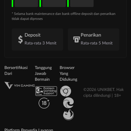
* Selama bank maintenance dan bank offline deposit dan penarikan
tidak dapat diproses
Deposit
Penarikan
Rata-rata 3 Menit
Rata-rata 5 Menit
Bersertifikasi
Tanggung
Browser
Dari
Jawab
Yang
Bermain
Didukung
©2026 UNIKBET. Hak
cipta dilindungi | 18+
Platform Penyedia Layanan