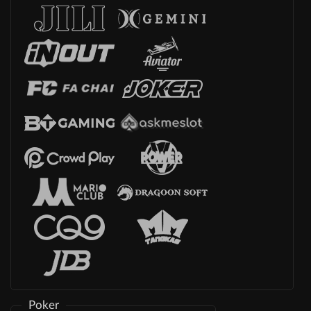
Poker