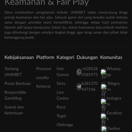
Keamanan & Fair Play
Demi memberikan pengalaman terbaik, UNIKBET selalu menjunjung tinggi
prinsip keamanan dan fair play. Seluruh game slot yang tersedia sudah bekerja
sama dengan provider resmi bersertifikat, sehingga setiap hasil permainan
dijamin adil tanpa manipulasi. Selain itu, sistem keamanan data pribadi member
juga dilindungi dengan enkripsi tingkat tinggi agar tetap aman dari pihak tidak
bertanggung jawab.
Kebijaksanaan
Platform
Kategori
Dukungan
Komunitas
Tentang
Promosi
Hot
+628528
Whatsa
UNIKBET
Games
3585975
pp
Loyalty
Pusat Bantuan
Slots
6281370
Telegra
Referral
447146
m
Responsible
Live
Gambling
Casino
Instagra
m
Syarat dan
Race
Ketentuan
Faceboo
Togel
k
Olahraga
Twitter