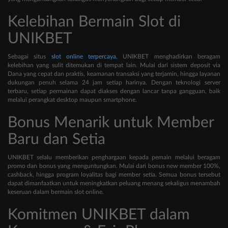
Kelebihan Bermain Slot di
UNIKBET
Sebagai situs
slot online terpercaya
, UNIKBET menghadirkan beragam
kelebihan yang sulit ditemukan di tempat lain. Mulai dari sistem deposit via
Dana yang cepat dan praktis, keamanan transaksi yang terjamin, hingga layanan
dukungan penuh selama 24 jam setiap harinya. Dengan teknologi server
terbaru, setiap permainan dapat diakses dengan lancar tanpa gangguan, baik
melalui perangkat desktop maupun smartphone.
Bonus Menarik untuk Member
Baru dan Setia
UNIKBET selalu memberikan penghargaan kepada pemain melalui beragam
promo dan bonus yang menguntungkan. Mulai dari bonus new member 100%,
cashback, hingga program loyalitas bagi member setia. Semua bonus tersebut
dapat dimanfaatkan untuk meningkatkan peluang menang sekaligus menambah
keseruan dalam bermain slot online.
Komitmen UNIKBET dalam