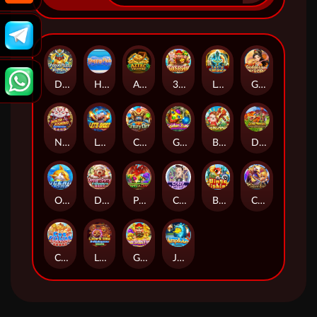
Dragon Palace Fishing
Happy Fish
Aztec Treasure
3 Gods Fishing
Let's Enhance
Goddess or Crash
Ninja Fishing
Let's Shoot
Crazy Orb
Golden Zuma
Big Hammer
Dino Hunter
Ocean Lord
Dessert Party
Plants vs. Dinos
Crazy Bartender
Bingo Fishing
Conqueror's Treasure
Cat Fishing
Lion's Orb
Gods Slash Fish
Jump & Jump