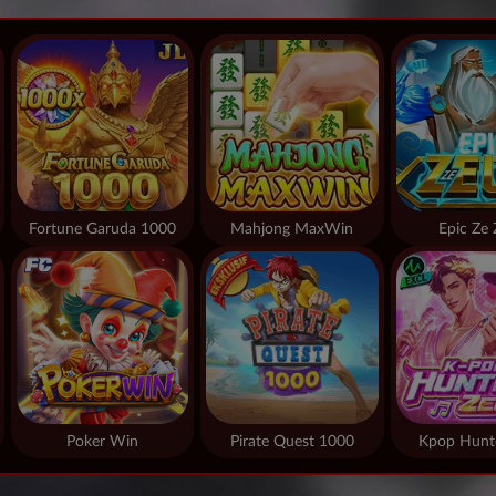
Fortune Garuda 1000
Mahjong MaxWin
Epic Ze
Poker Win
Pirate Quest 1000
Kpop Hunt