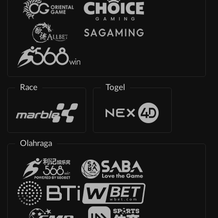
Race
Togel
Olahraga