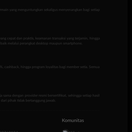
bermain yang menguntungkan sekaligus menyenangkan bagi setiap
ang cepat dan praktis, keamanan transaksi yang terjamin, hingga
, baik melalui perangkat desktop maupun smartphone.
cashback, hingga program loyalitas bagi member setia. Semua
sama dengan provider resmi bersertifikat, sehingga setiap hasil
 dari pihak tidak bertanggung jawab.
Komunitas