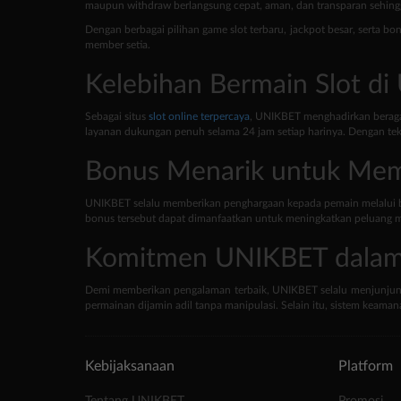
maupun withdraw berlangsung cepat, aman, dan transparan sehing
Dengan berbagai pilihan game slot terbaru, jackpot besar, serta
member setia.
Kelebihan Bermain Slot d
Sebagai situs
slot online terpercaya
, UNIKBET menghadirkan beragam 
layanan dukungan penuh selama 24 jam setiap harinya. Dengan tekn
Bonus Menarik untuk Mem
UNIKBET selalu memberikan penghargaan kepada pemain melalui b
bonus tersebut dapat dimanfaatkan untuk meningkatkan peluang m
Komitmen UNIKBET dalam 
Demi memberikan pengalaman terbaik, UNIKBET selalu menjunjung tin
permainan dijamin adil tanpa manipulasi. Selain itu, sistem keaman
Kebijaksanaan
Platform