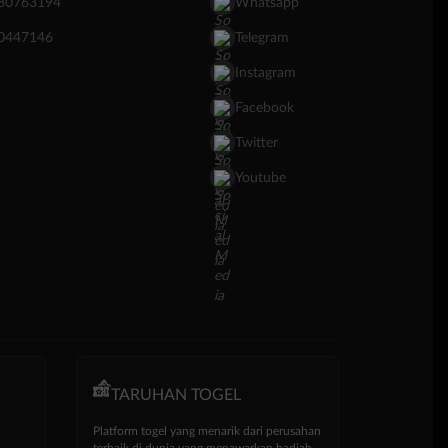
80763194
Whatsapp
0447146
Telegram
Instagram
Facebook
Twitter
Youtube
TARUHAN TOGEL
Platform togel yang menarik dari perusahan