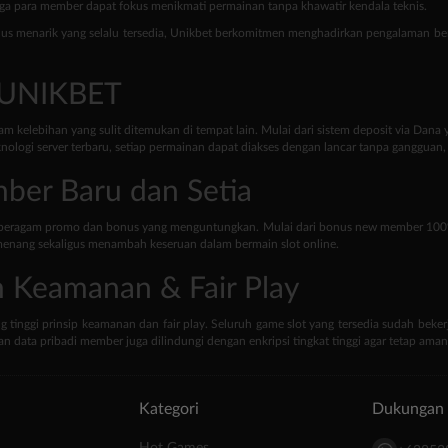
ga para member dapat fokus menikmati permainan tanpa khawatir kendala teknis.
 bonus menarik yang selalu tersedia, Unikbet berkomitmen menghadirkan pengalaman 
i UNIKBET
kelebihan yang sulit ditemukan di tempat lain. Mulai dari sistem deposit via Dana y
ologi server terbaru, setiap permainan dapat diakses dengan lancar tanpa gangguan
ber Baru dan Setia
eragam promo dan bonus yang menguntungkan. Mulai dari bonus new member 100%, 
enang sekaligus menambah keseruan dalam bermain slot online.
Keamanan & Fair Play
ggi prinsip keamanan dan fair play. Seluruh game slot yang tersedia sudah bekerja 
an data pribadi member juga dilindungi dengan enkripsi tingkat tinggi agar tetap aman
Kategori
Dukungan