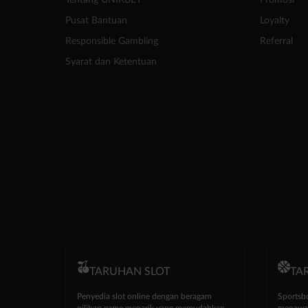
Tentang UNIKBET
Promosi
Pusat Bantuan
Loyalty
Responsible Gambling
Referral
Syarat dan Ketentuan
TARUHAN SLOT
TA
Penyedia slot online dengan beragam
Sportsb