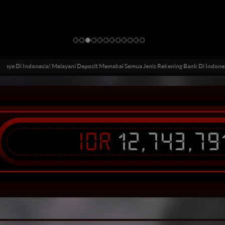
i Indonesia! Melayani Deposit Memakai Semua Jenis Rekening Bank Di Indonesia, E-Wa
IDR
12,743,79