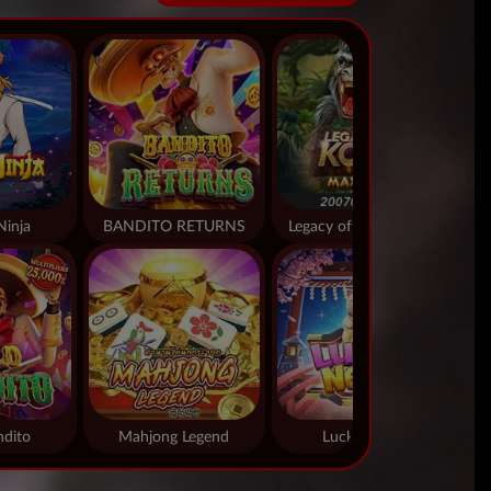
Ninja
BANDITO RETURNS
Legacy of Kong Maxways
ndito
Mahjong Legend
Lucky Neko
C