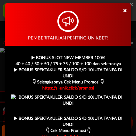
×
UNIKBET Aplikasi Mobile
×
UNDUH
Jangan tampilkan lagi hari ini
Masuk
Daftar
PEMBERITAHUAN PENTING UNIKBET!
percaya Di Indonesia! Melayani Deposit Memakai Semua Jenis Rekening Bank Di Indon
▶️ BONUS SLOT NEW MEMBER 100%
40 + 40 / 50 + 50 / 75 + 75 / 100 + 100 dan seterusnya
▶️ BONUS SPEKTAKULER SALDO S/D 10JUTA TANPA DI
UNDI
👇 Selengkapnya Cek Menu Promosi
👇
https://sl-unik.click/promosi
✖
JACKPOT
PLAY
▶️ BONUS SPEKTAKULER SALDO S/D 10JUTA TANPA DI
IDR
12,672,543,507
UNDI
👇 Cek Menu Promosi
👇