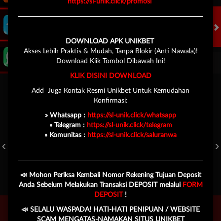
https://sl-unik.click/promosi
HOT GAMES
SLOTS
LIVE CASINO
RACE
TOGEL
OL
DOWNLOAD APK UNIKBET
Akses Lebih Praktis & Mudah, Tanpa Blokir (Anti Nawala)!
Download Klik Tombol Dibawah Ini!
Game Populer
KLIK DISINI DOWNLOAD
Add Juga Kontak Resmi Unikbet Untuk Kemudahan
Konfirmasi:
» Whatsapp :
https://sl-unik.click/whatsapp
» Telegram :
https://sl-unik.click/telegram
» Komunitas :
https://sl-unik.click/saluranwa
GATES OF OLYMPUS POP
TREASURES OF AZTEC
NEZHA 2
📣 Mohon Periksa Kembali Nomor Rekening Tujuan Deposit
Anda Sebelum Melakukan Transaksi DEPOSIT melalui
FORM
DEPOSIT
!
FORTUNE GEMS 500
SWEET BONANZA 2500
GATES OF OLYMPUS 1000
📣 SELALU WASPADA! HATI-HATI PENIPUAN / WEBSITE
Beranda
Promosi
Masuk
Hub. Kami
Akun Saya
SCAM MENGATAS-NAMAKAN SITUS UNIKBET